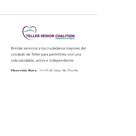
Brindar servicios a los ciudadanos mayores del
condado de Teller para permitirles vivir una
vida saludable, activa e independiente.
Dirección física
:
11115 W. Hwy 24, Divide,
CO 80814
Dirección postal
: Apartado Postal 845
Correo electrónico
:
ed@tellerseniorcoaliton.org
Teléfono
:
(719) 687-3330
Suscríbete a los boletines
informativos