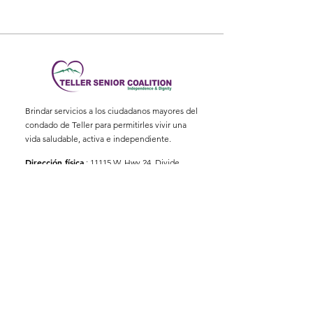
Brindar servicios a los ciudadanos mayores del
condado de Teller para permitirles vivir una
vida saludable, activa e independiente.
Dirección física
:
11115 W. Hwy 24, Divide,
CO 80814
Dirección postal
: Apartado Postal 845
Correo electrónico
:
ed@tellerseniorcoaliton.org
Teléfono
:
(719) 687-3330
Suscríbete a los boletines
informativos