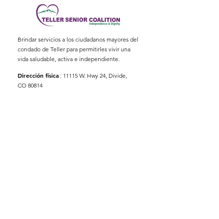
Brindar servicios a los ciudadanos mayores del
condado de Teller para permitirles vivir una
vida saludable, activa e independiente.
Dirección física
:
11115 W. Hwy 24, Divide,
CO 80814
Dirección postal
: Apartado Postal 845
Correo electrónico
:
ed@tellerseniorcoaliton.org
Teléfono
:
(719) 687-3330
Suscríbete a los boletines
informativos
Enter your email here