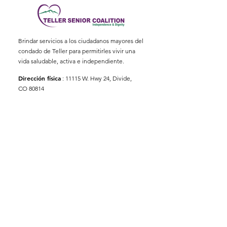
Brindar servicios a los ciudadanos mayores del
condado de Teller para permitirles vivir una
vida saludable, activa e independiente.
Dirección física
:
11115 W. Hwy 24, Divide,
CO 80814
Dirección postal
: Apartado Postal 845
Correo electrónico
:
ed@tellerseniorcoaliton.org
Teléfono
:
(719) 687-3330
Suscríbete a los boletines
informativos
Enter your email here