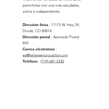
permitirles vivir una vida saludable,
activa e independiente.
Dirección física
:
11115 W. Hwy 24,
Divide, CO 80814
Dirección postal
: Apartado Postal
845
Correo electrónico
:
ed@tellerseniorcoaliton.org
Teléfono
:
(719) 687-3330