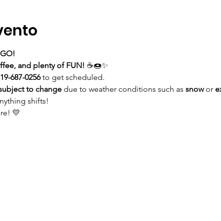
vento
NGO!
ffee, and plenty of FUN!
 ☕🍩✨
19-687-0256
 to get scheduled.
subject to change
 due to weather conditions such as 
snow
 or 
e
ything shifts!
re! 💛