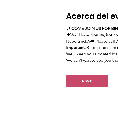
Acerca del e
🎉 
COME JOIN US FOR BI
🎉We’ll have 
donuts, hot co
Need a ride?🚐 Please call 
7
Important: 
Bingo dates are 
We’ll keep you updated if an
We can’t wait to see you the
RSVP