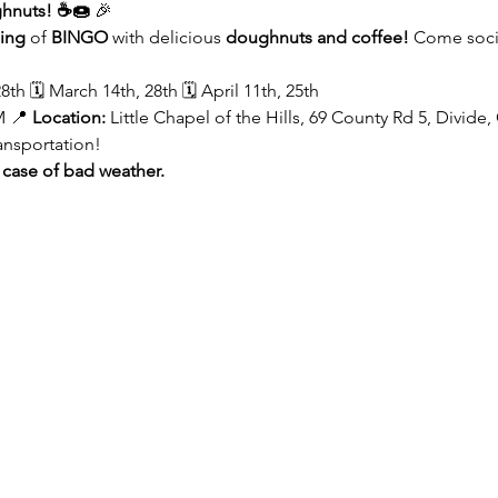
hnuts! ☕🍩
 🎉
ning
 of 
BINGO
 with delicious 
doughnuts and coffee!
 Come socia
28th 🗓️ March 14th, 28th 🗓️ April 11th, 25th
 📍 
Location:
 Little Chapel of the Hills, 69 County Rd 5, Divid
ansportation!
 case of bad weather.