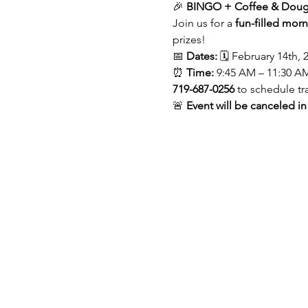
🎉 
BINGO + Coffee & Doug
Join us for a 
fun-filled mor
prizes!
📅 
Dates:
 🗓️ February 14th, 
⏰ 
Time:
 9:45 AM – 11:30 AM
719-687-0256
 to schedule tr
🚨 
Event will be canceled in