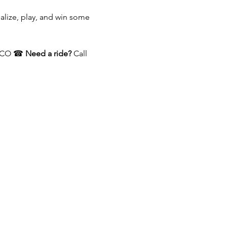
lize, play, and win some 
e, CO ☎ 
Need a ride?
 Call 