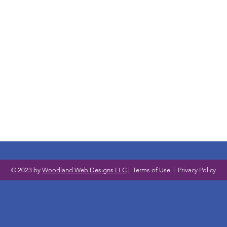
© 2023 by
Woodland Web Designs LLC
|
Terms of Use
|
Privacy Policy