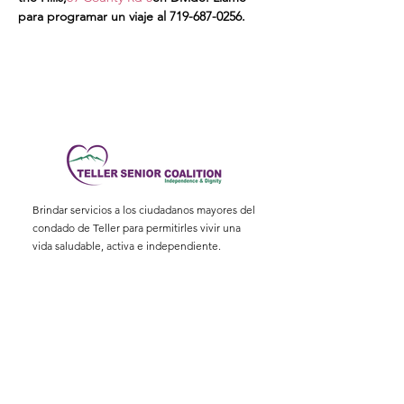
para programar un viaje al 719-687-0256.
Brindar servicios a los ciudadanos mayores del
condado de Teller para permitirles vivir una
vida saludable, activa e independiente.
Dirección física
:
11115 W. Hwy 24, Divide,
CO 80814
Dirección postal
: Apartado Postal 845
Correo electrónico
:
ed@tellerseniorcoaliton.org
Teléfono
:
(719) 687-3330