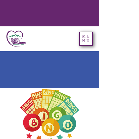
ME
NU