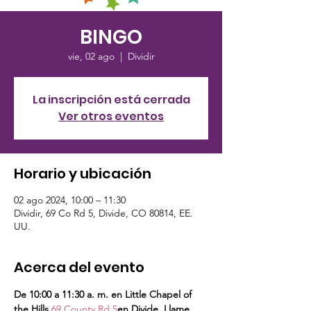
BINGO
vie, 02 ago
  |  
Dividir
La inscripción está cerrada
Ver otros eventos
Horario y ubicación
02 ago 2024, 10:00 – 11:30
Dividir, 69 Co Rd 5, Divide, CO 80814, EE.
UU.
Acerca del evento
De 10:00 a 11:30 a. m. en Little Chapel of 
the Hills,
69 County Rd 5
en Divide. Llame 