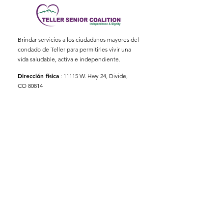
Brindar servicios a los ciudadanos mayores del
condado de Teller para permitirles vivir una
vida saludable, activa e independiente.
Dirección física
:
11115 W. Hwy 24, Divide,
CO 80814
Dirección postal
: Apartado Postal 845
Correo electrónico
:
ed@tellerseniorcoaliton.org
Teléfono
:
(719) 687-3330
Suscríbete a los boletines
informativos
Enter your email here