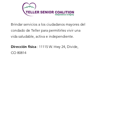
Brindar servicios a los ciudadanos mayores del
condado de Teller para permitirles vivir una
vida saludable, activa e independiente.
Dirección física
:
11115 W. Hwy 24, Divide,
CO 80814
Dirección postal
: Apartado Postal 845
Correo electrónico
:
ed@tellerseniorcoaliton.org
Teléfono
:
(719) 687-3330
Suscríbete a los boletines
informativos
Enter your email here