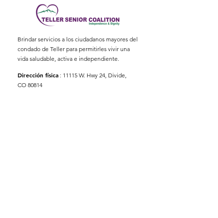
Brindar servicios a los ciudadanos mayores del
condado de Teller para permitirles vivir una
vida saludable, activa e independiente.
Dirección física
:
11115 W. Hwy 24, Divide,
CO 80814
Dirección postal
: Apartado Postal 845
Correo electrónico
:
ed@tellerseniorcoaliton.org
Teléfono
:
(719) 687-3330
Suscríbete a los boletines
informativos
Enter your email here