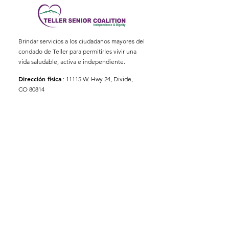
Brindar servicios a los ciudadanos mayores del
condado de Teller para permitirles vivir una
vida saludable, activa e independiente.
Dirección física
:
11115 W. Hwy 24, Divide,
CO 80814
Dirección postal
: Apartado Postal 845
Correo electrónico
:
ed@tellerseniorcoaliton.org
Teléfono
:
(719) 687-3330
Suscríbete a los boletines
informativos
Enter your email here